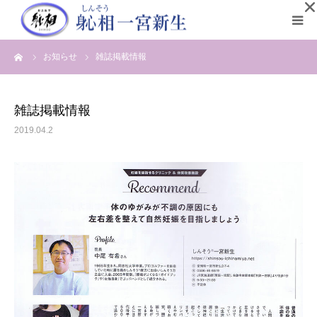
ーム
お知らせ
雑誌掲載情報
初めての方へ
院長プロフィール
雑誌掲載情報
2019.04.2
メディア情報
施術の流れ
お客様の声
営業案内と料金