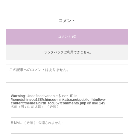
コメント
コメント (0)
トラックバックは利用できません。
この記事へのコメントはありません。
Warning
: Undefined variable $user_ID in
/home/shinsou138/shinsou-ninkatsu.net/public_html/wp-
content/themes/birth_tcd057/comments.php
on line
145
名前（例：山田 太郎）
( 必須 )
E-MAIL
( 必須 ) - 公開されません -