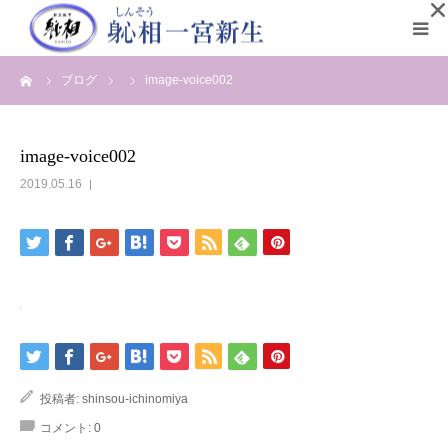
ーム
ブログ
image-voice002
初めての方へ
院長プロフィール
image-voice002
2019.05.16
メディア情報
施術の流れ
お客様の声
営業案内と料金
投稿者:
shinsou-ichinomiya
コメント:
0