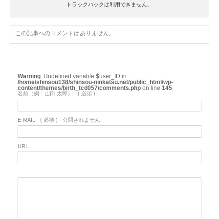
トラックバックは利用できません。
この記事へのコメントはありません。
Warning
: Undefined variable $user_ID in
/home/shinsou138/shinsou-ninkatsu.net/public_html/wp-
content/themes/birth_tcd057/comments.php
on line
145
名前（例：山田 太郎）
( 必須 )
E-MAIL
( 必須 ) - 公開されません -
URL