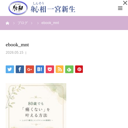
ーム
ブログ
ebook_mnt
初めての方へ
院長プロフィール
ebook_mnt
2026.05.15
メディア情報
施術の流れ
お客様の声
営業案内と料金