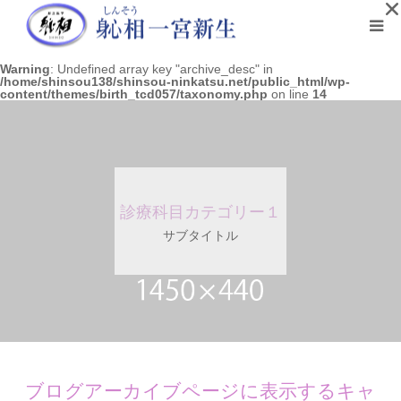
Warning
: Undefined array key "archive_desc" in
初めての方へ
/home/shinsou138/shinsou-ninkatsu.net/public_html/wp-
content/themes/birth_tcd057/taxonomy.php
on line
14
院長プロフィール
メディア情報
診療科目カテゴリー１
施術の流れ
サブタイトル
お客様の声
営業案内と料金
ブログアーカイブページに表示するキャ