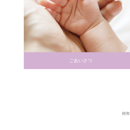
ごあいさつ
何年